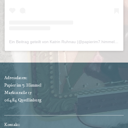
Ein Beitrag geteilt von Katrin Ruhnau (@papierim7.himmel)
am
Ju
Adressdaten:
Papier im 7. Himmel
Marktstraße 15
06484 Quedlinburg
Kontakt: