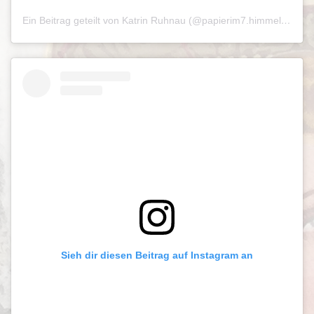
Ein Beitrag geteilt von Katrin Ruhnau (@papierim7.himmel)
am
Ju
Sieh dir diesen Beitrag auf Instagram an