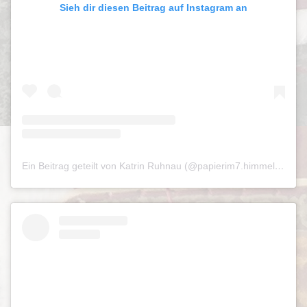
Sieh dir diesen Beitrag auf Instagram an
Ein Beitrag geteilt von Katrin Ruhnau (@papierim7.himmel)
am
Ju