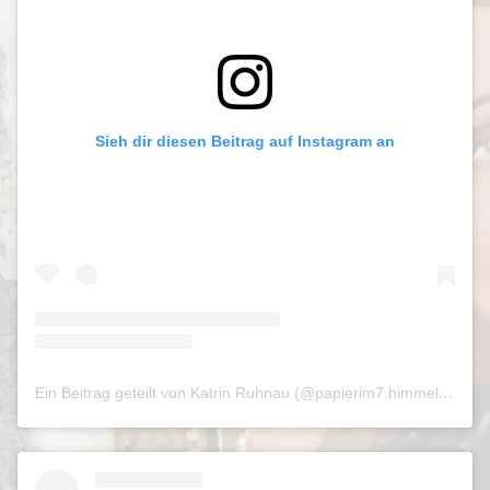
Sieh dir diesen Beitrag auf Instagram an
Ein Beitrag geteilt von Katrin Ruhnau (@papierim7.himmel)
am
Ju